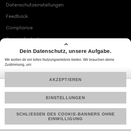
Datenschutzeinstellungen
Feedback
Compliance
Barrierefreiheit
Produktplatzierungen
© 2026 ProSiebenSat.1 PULS 4 GmbH
Am besten läuft Joyn in der App!