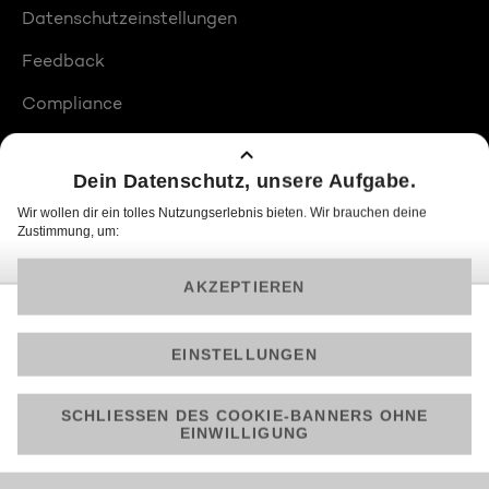
Datenschutzeinstellungen
Feedback
Compliance
Barrierefreiheit
Produktplatzierungen
© 2026 ProSiebenSat.1 PULS 4 GmbH
Am besten läuft Joyn in der App!