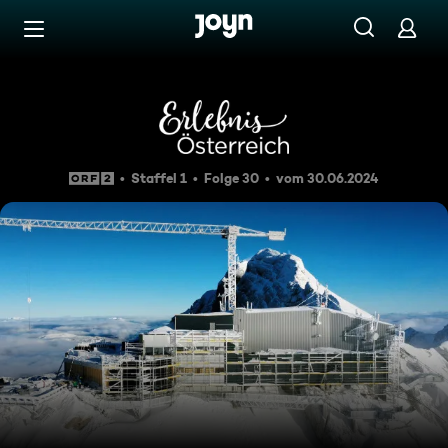
Zum Inhalt springen
Barrierefrei
Erlebnis Österreich: Bauen a
Staffel 1
Folge 30
vom 30.06.2024