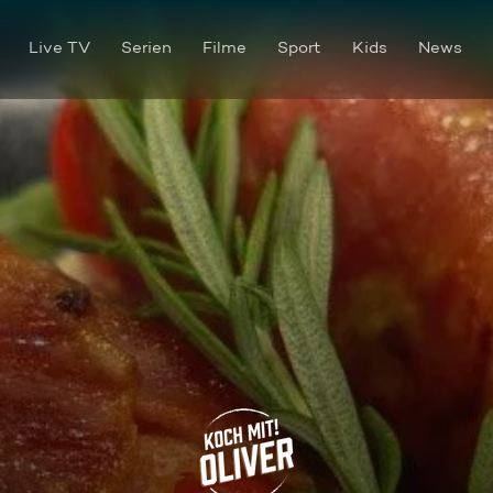
Live TV
Serien
Filme
Sport
Kids
News
Tapas y mas