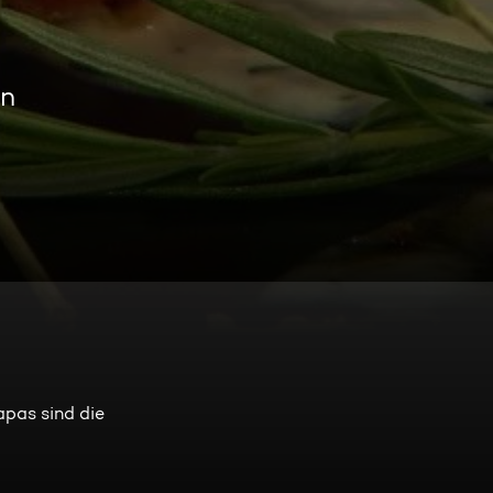
en
apas sind die