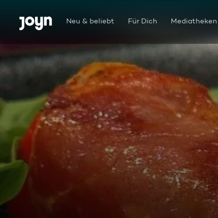
Zum Inhalt springen
Barrierefrei
Neu & beliebt
Für Dich
Mediatheken