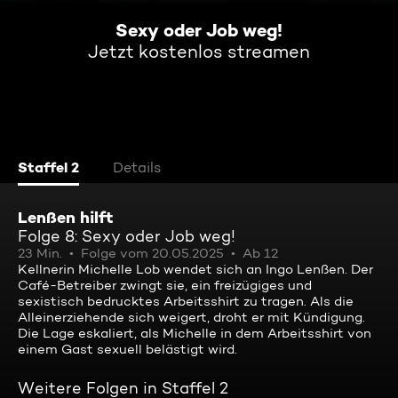
Sexy oder Job weg!
Jetzt kostenlos streamen
Staffel 2
Details
Lenßen hilft
Folge 8: Sexy oder Job weg!
23 Min.
Folge vom 20.05.2025
Ab 12
Kellnerin Michelle Lob wendet sich an Ingo Lenßen. Der
Café-Betreiber zwingt sie, ein freizügiges und
sexistisch bedrucktes Arbeitsshirt zu tragen. Als die
Alleinerziehende sich weigert, droht er mit Kündigung.
Die Lage eskaliert, als Michelle in dem Arbeitsshirt von
einem Gast sexuell belästigt wird.
Weitere Folgen in Staffel 2