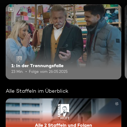
12
1: In der Trennungsfalle
23 Min.
Folge vom 26.05.2025
Alle Staffeln im Überblick
Alle 2 Staffeln und Folgen