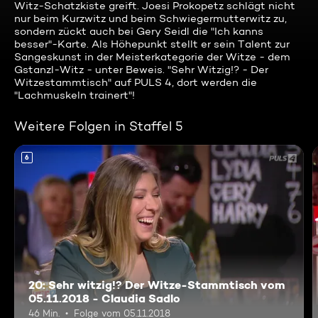
Witz-Schatzkiste greift. Joesi Prokopetz schlägt nicht
nur beim Kurzwitz und beim Schwiegermutterwitz zu,
sondern zückt auch bei Gery Seidl die "Ich kanns
besser"-Karte. Als Höhepunkt stellt er sein Talent zur
Sangeskunst in der Meisterkategorie der Witze - dem
Gstanzl-Witz - unter Beweis. "Sehr Witzig!? - Der
Witzestammtisch" auf PULS 4, dort werden die
"Lachmuskeln trainert"!
Weitere Folgen in Staffel 5
6
20: Sehr witzig!? Der Witze-Stammtisch vom
05.11.2018 - Claudia Sadlo
46 Min.
Folge vom 05.11.2018