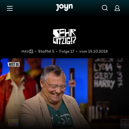
Zum Inhalt springen
Barrierefrei
Sehr witzig!? Der Witze-Sta
Staffel 5
Folge 17
vom 15.10.2018