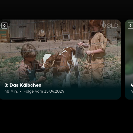
0
6
3: Das Kälbchen
48 Min.
Folge vom 15.04.2024
4