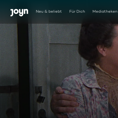
Zum Inhalt springen
Barrierefrei
Neu & beliebt
Für Dich
Mediatheken