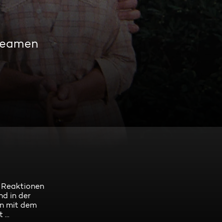
treamen
n Reaktionen
nd in der
en mit dem
...