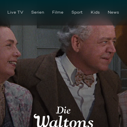
Live TV
Serien
Filme
Sport
Kids
News
Es steht in den Sternen