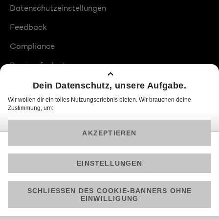
Datenschutzeinstellungen
Feedback
Compliance
Barrierefreiheit
Produktplatzierungen
© 2026 ProSiebenSat.1 PULS 4 GmbH
Am besten läuft Joyn in der App!