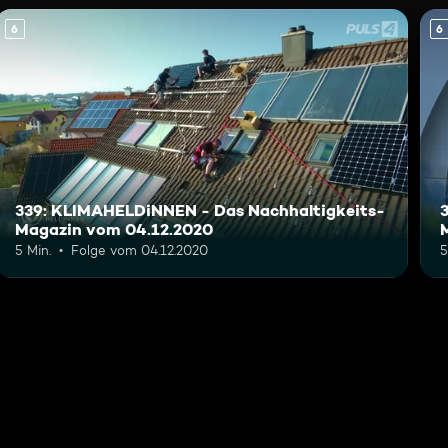
6
6
339: KLIMAHELDiNNEN - Das Nachhaltigkeits-
Magazin vom 04.12.2020
5 Min.
Folge vom 04.12.2020
5