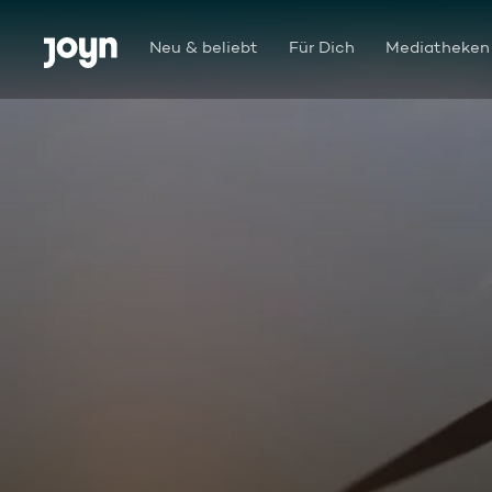
Zum Inhalt springen
Barrierefrei
Neu & beliebt
Für Dich
Mediatheken