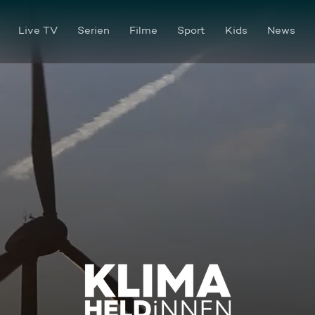
Live TV
Serien
Filme
Sport
Kids
News
KLIMAHELDiNNEN - Das Nachh