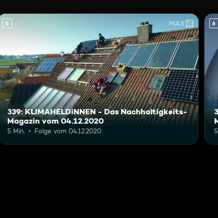
6
6
339: KLIMAHELDiNNEN - Das Nachhaltigkeits-
Magazin vom 04.12.2020
5 Min.
Folge vom 04.12.2020
5