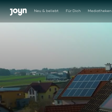
Zum Inhalt springen
Barrierefrei
Neu & beliebt
Für Dich
Mediatheken