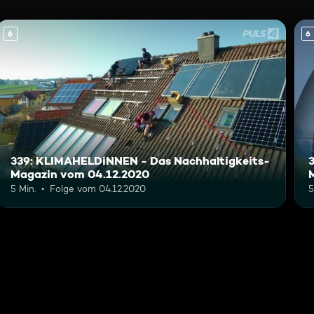
6
6
339: KLIMAHELDiNNEN - Das Nachhaltigkeits-
Magazin vom 04.12.2020
5 Min.
Folge vom 04.12.2020
5