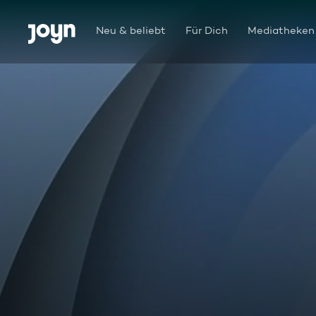
Zum Inhalt springen
Barrierefrei
Neu & beliebt
Für Dich
Mediatheken