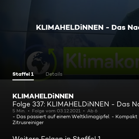
KLIMAHELDiNNEN - Das Nac
Staffel 1
Details
KLIMAHELDiNNEN
Folge 337: KLIMAHELDiNNEN - Das Na
5 Min.
Folge vom 03.12.2021
Ab 6
- Das passiert auf einem Weltklimagipfel. - Kompakt
Zitrusreiniger
Weitere Folgen in Staffel 1