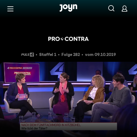
Zum Inhalt springen
Barrierefrei
Nach dem Fünffachmord in K
Staffel 1
Folge 282
vom 09.10.2019