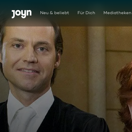
Zum Inhalt springen
Barrierefrei
Neu & beliebt
Für Dich
Mediatheken