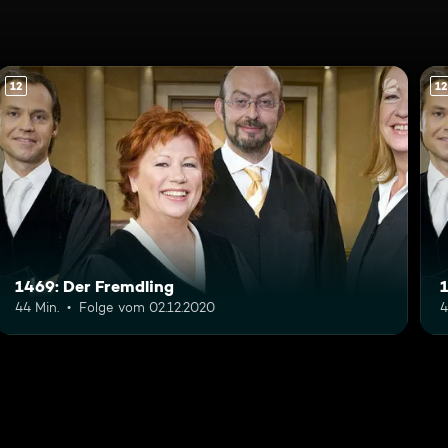
12
12
1469: Der Fremdling
44 Min.
Folge vom 02.12.2020
4