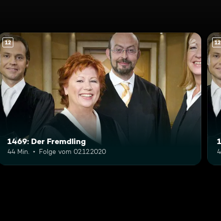
12
12
1469: Der Fremdling
44 Min.
Folge vom 02.12.2020
4