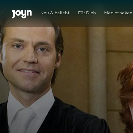
Zum Inhalt springen
Barrierefrei
Neu & beliebt
Für Dich
Mediatheken