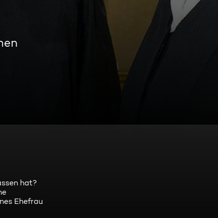
men
assen hat?
ne
enes Ehefrau