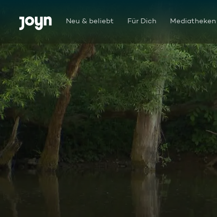
Zum Inhalt springen
Barrierefrei
Neu & beliebt
Für Dich
Mediatheken