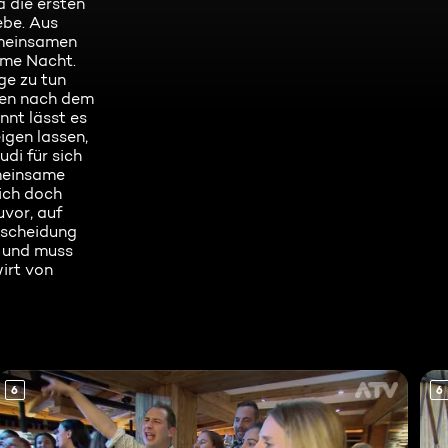
 die ersten
ebe. Aus
emeinsamen
ame Nacht.
ge zu tun
gen nach dem
nnt lässt es
igen lassen,
di für sich
emeinsame
ich doch
uvor, auf
tscheidung
l und muss
irt von
6
6