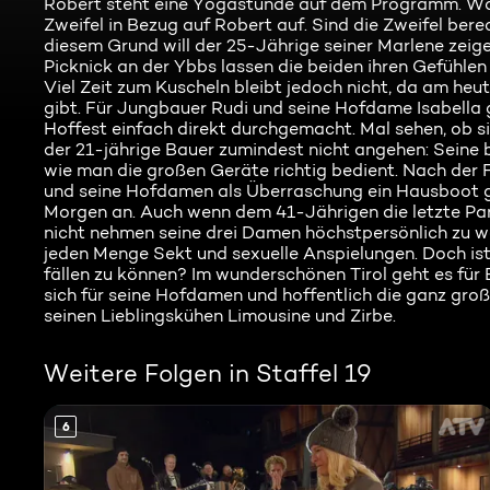
Robert steht eine Yogastunde auf dem Programm. Wäh
Zweifel in Bezug auf Robert auf. Sind die Zweifel bere
diesem Grund will der 25-Jährige seiner Marlene zeig
Picknick an der Ybbs lassen die beiden ihren Gefühlen
Viel Zeit zum Kuscheln bleibt jedoch nicht, da am heu
gibt. Für Jungbauer Rudi und seine Hofdame Isabell
Hoffest einfach direkt durchgemacht. Mal sehen, ob 
der 21-jährige Bauer zumindest nicht angehen: Seine 
wie man die großen Geräte richtig bedient. Nach der 
und seine Hofdamen als Überraschung ein Hausboot ge
Morgen an. Auch wenn dem 41-Jährigen die letzte Part
nicht nehmen seine drei Damen höchstpersönlich zu we
jeden Menge Sekt und sexuelle Anspielungen. Doch ist
fällen zu können? Im wunderschönen Tirol geht es für
sich für seine Hofdamen und hoffentlich die ganz gro
seinen Lieblingskühen Limousine und Zirbe.
Weitere Folgen in Staffel 19
6