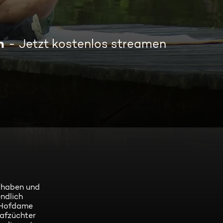
n
Jetzt kostenlos streamen
n haben und
endlich
e Hofdame
hafzüchter