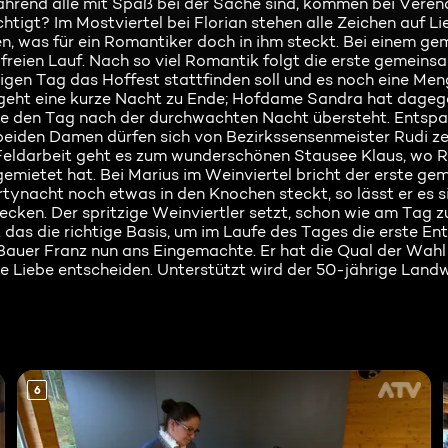
rend alle mit Spaß bei der Sache sind, kommen bei Verena
chtigt? Im Mostviertel bei Florian stehen alle Zeichen auf Li
en, was für ein Romantiker doch in ihm steckt. Bei einem g
 freien Lauf. Nach so viel Romantik folgt die erste gemeins
tigen Tag das Hoffest stattfinden soll und es noch eine Men
a geht eine kurze Nacht zu Ende; Hofdame Sandra hat dage
sie den Tag nach der durchwachten Nacht übersteht. Entspa
beiden Damen dürfen sich von Bezirkssensenmeister Rudi ze
Feldarbeit geht es zum wunderschönen Stausee Klaus, wo Ru
mietet hat. Bei Marius im Weinviertel bricht der erste g
ynacht noch etwas in den Knochen steckt, so lässt er es s
cken. Der spritzige Weinviertler setzt, schon wie am Tag z
 das die richtige Basis, um im Laufe des Tages die erste En
 Bauer Franz nun ans Eingemachte. Er hat die Qual der Wah
ße Liebe entscheiden. Unterstützt wird der 50-jährige Landw
6