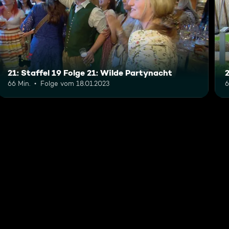
21: Staffel 19 Folge 21: Wilde Partynacht
66 Min.
Folge vom 18.01.2023
6