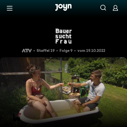
Zum Inhalt springen
Barrierefrei
Staffel 19 Folge 09: Gespan
Staffel 19
Folge 9
vom 19.10.2022