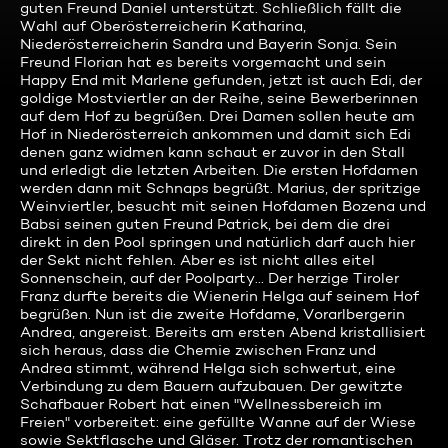
guten Freund Daniel unterstützt. Schließlich fällt die
Wahl auf Oberösterreicherin Katharina,
Niederösterreicherin Sandra und Bayerin Sonja. Sein
Freund Florian hat es bereits vorgemacht und sein
Happy End mit Marlene gefunden, jetzt ist auch Edi, der
goldige Mostviertler an der Reihe, seine Bewerberinnen
auf dem Hof zu begrüßen. Drei Damen sollen heute am
Hof in Niederösterreich ankommen und damit sich Edi
denen ganz widmen kann schaut er zuvor in den Stall
und erledigt die letzten Arbeiten. Die ersten Hofdamen
werden dann mit Schnaps begrüßt. Marius, der spritzige
Weinviertler, besucht mit seinen Hofdamen Bozena und
Babsi seinen guten Freund Patrick, bei dem die drei
direkt in den Pool springen und natürlich darf auch hier
der Sekt nicht fehlen. Aber es ist nicht alles eitel
Sonnenschein, auf der Poolparty... Der herzige Tiroler
Franz durfte bereits die Wienerin Helga auf seinem Hof
begrüßen. Nun ist die zweite Hofdame, Vorarlbergerin
Andrea, angereist. Bereits am ersten Abend kristallisiert
sich heraus, dass die Chemie zwischen Franz und
Andrea stimmt, während Helga sich schwertut, eine
Verbindung zu dem Bauern aufzubauen. Der gewitzte
Schafbauer Robert hat einen "Wellnessbereich im
Freien" vorbereitet: eine gefüllte Wanne auf der Wiese
sowie Sektflasche und Gläser. Trotz der romantischen