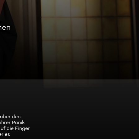
men
 über den
hrer Panik
uf die Finger
r es