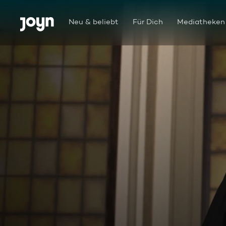
Zum Inhalt springen
Barrierefrei
Neu & beliebt
Für Dich
Mediatheken