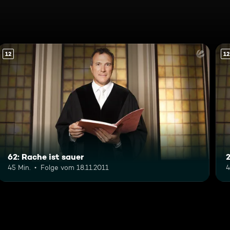
12
12
62: Rache ist sauer
45 Min.
Folge vom 18.11.2011
4