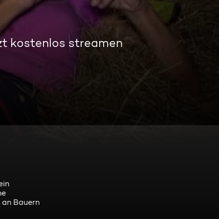
zt kostenlos streamen
ein
ne
s an Bauern