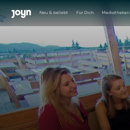
Zum Inhalt springen
Barrierefrei
Neu & beliebt
Für Dich
Mediatheken