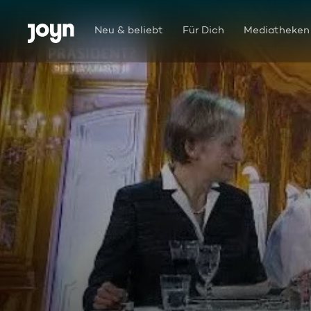
Zum Inhalt springen
Barrierefrei
Neu & beliebt
Für Dich
Mediatheken