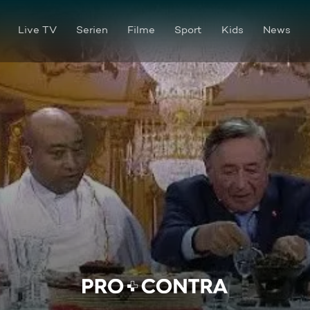
Live TV
Serien
Filme
Sport
Kids
News
Wer wird Präsident? Das Due