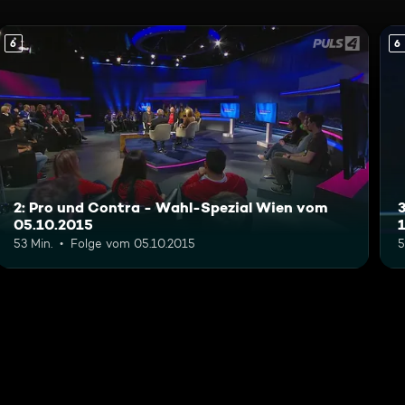
6
6
2: Pro und Contra - Wahl-Spezial Wien vom
05.10.2015
53 Min.
Folge vom 05.10.2015
5