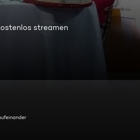
kostenlos streamen
aufeinander