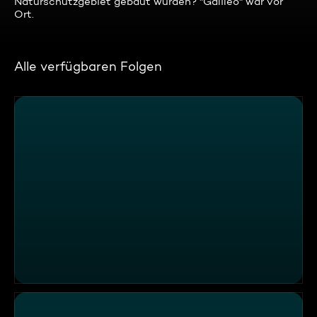
Naturschutzgebiet gebaut wurden? "Galileo" war vor
Ort.
Alle verfügbaren Folgen
Thema u. a.: Mafiavilla-Geisterdorf