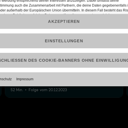
0
31: Alma Zadić und Florin Tursky im Interview
bei Milborn
52 Min.
Folge vom 20.12.2023