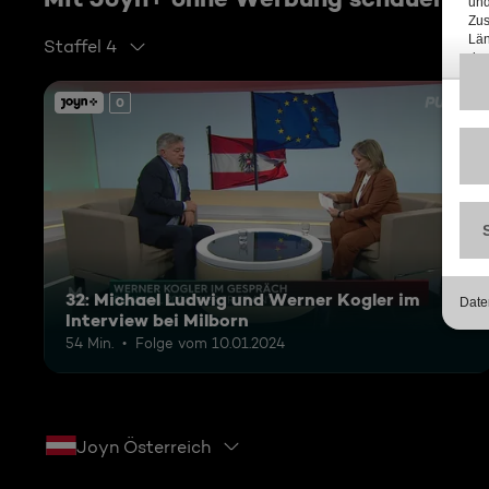
Staffel 4
0
32: Michael Ludwig und Werner Kogler im
Interview bei Milborn
54 Min.
Folge vom 10.01.2024
Joyn Österreich