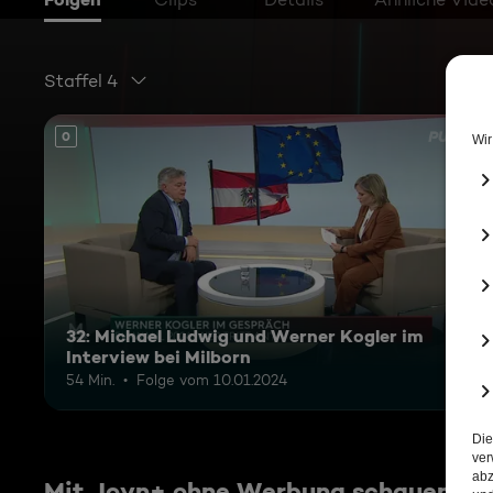
Staffel 4
0
32: Michael Ludwig und Werner Kogler im
Interview bei Milborn
54 Min.
Folge vom 10.01.2024
Mit Joyn+ ohne Werbung schauen