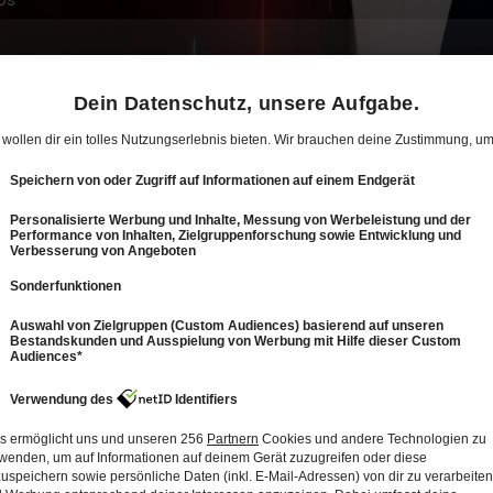
0
31: Alma Zadić und Florin Tursky im Interview
bei Milborn
52 Min.
Folge vom 20.12.2023