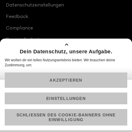
Datenschutzeinstellungen
Feedback
Compliance
Barrierefreiheit
Produktplatzierungen
© 2026 ProSiebenSat.1 PULS 4 GmbH
Am besten läuft Joyn in der App!