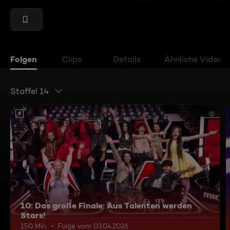
Folgen
Clips
Details
Ähnliche Videos
Staffel 14
6
10: Das große Finale: Aus Talenten werden
Stars!
150 Min.
Folge vom 03.04.2026