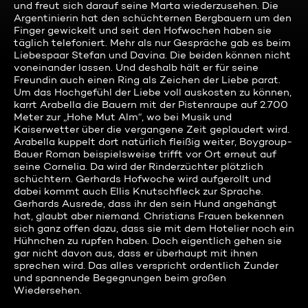
und freut sich darauf seine Marta wiederzusehen. Die
Argentinierin hat den schüchternen Bergbauern um den
Finger gewickelt und seit den Hofwochen haben sie
täglich telefoniert. Mehr als nur Gespräche gab es beim
Liebespaar Stefan und Davina. Die beiden können nicht
voneinander lassen. Und deshalb hält er für seine
Freundin auch einen Ring als Zeichen der Liebe parat.
Um das Hochgefühl der Liebe voll auskosten zu können,
karrt Arabella die Bauern mit der Pistenraupe auf 2.700
Meter zur „Hohe Mut Alm“, wo bei Musik und
Kaiserwetter über die vergangene Zeit geplaudert wird.
Arabella kuppelt dort natürlich fleißig weiter, Boygroup-
Bauer Roman beispielsweise trifft vor Ort erneut auf
seine Cornelia. Da wird der Rinderzüchter plötzlich
schüchtern. Gerhards Hofwoche wird aufgerollt und
dabei kommt auch Ellis Knutschfleck zur Sprache.
Gerhards Ausrede, dass ihr den sein Hund angehängt
hat, glaubt aber niemand. Christians Frauen bekennen
sich ganz offen dazu, dass sie mit dem Hotelier noch ein
Hühnchen zu rupfen haben. Doch eigentlich gehen sie
gar nicht davon aus, dass er überhaupt mit ihnen
sprechen wird. Das alles verspricht ordentlich Zunder
und spannende Begegnungen beim großen
Wiedersehen.