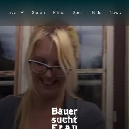
Live TV
Serien
Filme
Sport
Kids
News
Bauer sucht Frau Staffel 12 