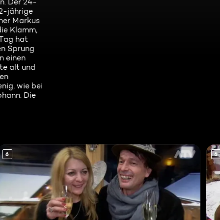
n. Der 24-
2-jährige
cher Markus
die Klamm,
Tag hat
en Sprung
n einen
te alt und
nen
nig, wie bei
ohann. Die
6
6