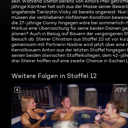
sein. Während Stefan bereits von Amors Pfeil getrof
jährige Kärntner hat sich aus der Masse seiner Bewer
angehende Tierärztin Vicky ist bereits angereist. N
müssen die verbliebenen Hofdamen Kondition beweisen
die 27-jährige Conny hingegen wäre bei sommerlich-
Markus eine Überraschung für seine beiden Damen g
planen? Auch in Bezug auf Bauern der vergangenen Sta
Besuch ab. Steirer Christian aus Staffel 10 ist vor k
gemeinsam mit Partnerin Nadine wird jetzt über eine 
Kernölbauern Anton aus der letzten Staffel hingegen h
seinen beiden steirischen Staffelkollegen, dem 42-jä
drei Steirer hoffen auf eine zweite Chance in Sachen 
Weitere Folgen in Staffel 12
6