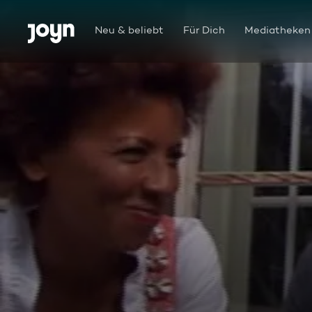
Zum Inhalt springen
Barrierefrei
Neu & beliebt
Für Dich
Mediatheken