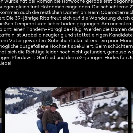
fen wurde hat bei Roman die Hofwoche gerade erst begonne
bungen gleich fünf Hofdamen eingeladen. Die schüchterne 2
un kommen auch die restlichen Damen an. Beim Oberösterrei
: Die 39-jährige Rita freut sich auf die Wanderung durch 
heißen Temperaturen lieber baden gegangen. Am nächsten 
eplant: einen Tandem-Paraglide-Flug. Werden die Damen d
ffeln ist Arabella neugierig und stattet einigen Kandidate
urzem Vater geworden. Söhnchen Luka ist erst ein paar Mona
mögliche ausgefallene Hochzeit spekuliert. Beim schüchter
at sich die Richtige leider noch nicht gefunden, genauso we
hrigen Pferdewirt Gerfried und dem 62-jährigen Harleyfan J
Liebe!
6