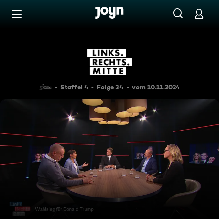
Zum Inhalt springen
Barrierefrei
Trumps Triumph: Wendepunkt
Staffel 4
Folge 34
vom 10.11.2024