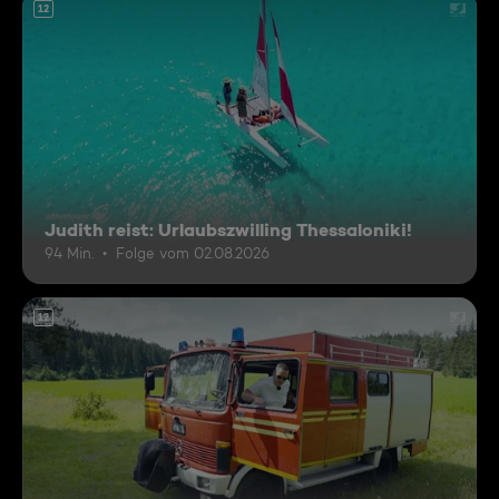
12
Judith reist: Urlaubszwilling Thessaloniki!
94 Min.
Folge vom 02.08.2026
12