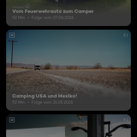
Vom Feuerwehrauto zum Camper
92 Min.
Folge vom 07.06.2026
12
Camping USA und Mexiko!
92 Min.
Folge vom 31.05.2026
12