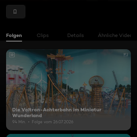
Folgen
Clips
Details
Ähnliche Videos
12
Die Voltron-Achterbahn im Miniatur
Wunderland
94 Min.
Folge vom 26.07.2026