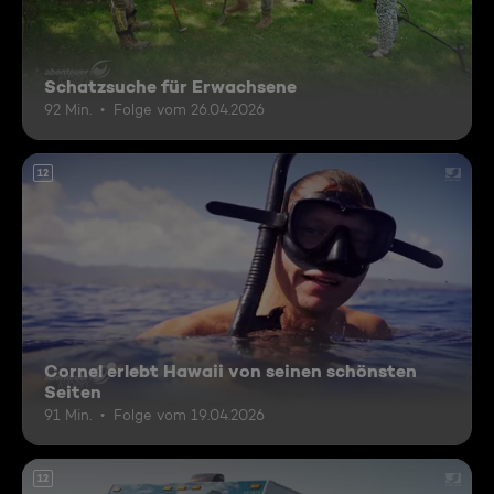
Schatzsuche für Erwachsene
92 Min.
Folge vom 26.04.2026
12
Cornel erlebt Hawaii von seinen schönsten
Seiten
91 Min.
Folge vom 19.04.2026
12