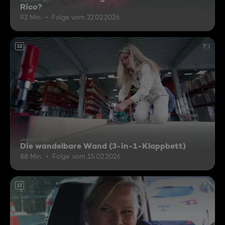
Rico?
92 Min.
Folge vom 22.02.2026
12
Die wandelbare Wand (3-in-1-Klappbett)
88 Min.
Folge vom 15.02.2026
12