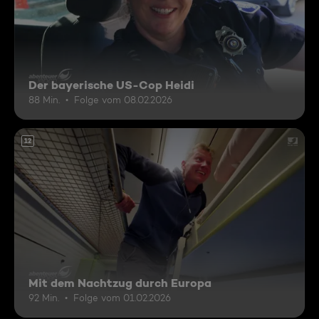
Der bayerische US-Cop Heidi
88 Min.
Folge vom 08.02.2026
12
Mit dem Nachtzug durch Europa
92 Min.
Folge vom 01.02.2026