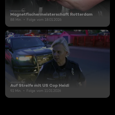
Magnetfischermeisterschaft Rotterdam
88 Min.
Folge vom 18.01.2026
12
Auf Streife mit US Cop Heidi
92 Min.
Folge vom 11.01.2026