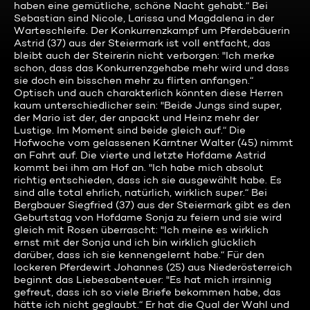
haben eine gemütliche, schöne Nacht gehabt.“ Bei
Sebastian sind Nicole, Larissa und Magdalena in der
Warteschleife. Der Konkurrenzkampf um Pferdebäuerin
Astrid (37) aus der Steiermark ist voll entfacht, das
bleibt auch der Steirerin nicht verborgen: "Ich merke
schon, dass das Konkurrenzgehabe mehr wird und dass
sie doch ein bisschen mehr zu flirten anfangen.“
Optisch und auch charakterlich könnten diese Herren
kaum unterschiedlicher sein: "Beide Jungs sind super,
der Mario ist der, der anpackt und Heinz mehr der
Lustige. Im Moment sind beide gleich auf.“ Die
Hofwoche vom gelassenen Kärntner Walter (45) nimmt
an Fahrt auf. Die vierte und letzte Hofdame Astrid
kommt bei ihm am Hof an. "Ich habe mich absolut
richtig entschieden, dass ich sie ausgewählt habe. Es
sind alle total ehrlich, natürlich, wirklich super.“ Bei
Bergbauer Siegfried (37) aus der Steiermark gibt es den
Geburtstag von Hofdame Sonja zu feiern und sie wird
gleich mit Rosen überrascht: "Ich meine es wirklich
ernst mit der Sonja und ich bin wirklich glücklich
darüber, dass ich sie kennengelernt habe.“ Für den
lockeren Pferdewirt Johannes (25) aus Niederösterreich
beginnt das Liebesabenteuer: "Es hat mich irrsinnig
gefreut, dass ich so viele Briefe bekommen habe, das
hätte ich nicht geglaubt.“ Er hat die Qual der Wahl und